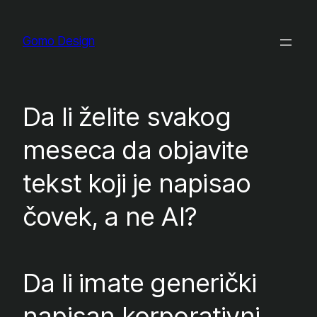
Skip
to
Gomo Design
content
Da li želite svakog
meseca da objavite
tekst koji je napisao
čovek, a ne AI?
Da li imate generički
napisan korporativni